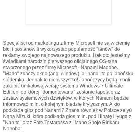
Specjaliści od marketingu z firmy Microsoft nie są w ciemię
bici i postanowili wykorzystać popularność "tanów" do
reklamy swojego najnowszego produktu. I tak oto jesteśmy
świadkami narodzin pierwszego oficjalnego OS-tana
stworzonego przez firmę Microsoft - Nanami Madobe.
"Mado" znaczy okno (ang. window), a "nana" to po japońsku
siódemka. Jednak to nie wszystko! Japończycy będą mogli
zakupić unikatową wersję systemu Windows 7 Ultimate
Edition, do której "domontowana" zostanie tapeta oraz
zestaw systemowych dźwięków, w których Nanami będzie
informować m.in. o kolejnym błędzie krytycznym. A kto
podkłada głos pod Nanami? Znana również w Polsce seiyū
Nana Mizuki, która podkłada głos m.in. pod Hinatę Hyūga z
"Naruto" oraz Fate Testarossa z "Mahō Shōjo Ririkaru
Nanoha".