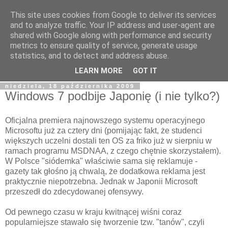
This site uses cookies from Google to deliver its services
Tapioka Pana Goka
and to analyze traffic. Your IP address and user-agent are
shared with Google along with performance and security
metrics to ensure quality of service, generate usage
Blog należący do Goku122 - studenta Informatyki, fascynata
statistics, and to detect and address abuse.
kultury japońskiej, fantastyki i wielu innych rzeczy.
LEARN MORE
GOT IT
niedziela, 18 października 2009
Windows 7 podbije Japonię (i nie tylko?)
Oficjalna premiera najnowszego systemu operacyjnego
Microsoftu już za cztery dni (pomijając fakt, że studenci
większych uczelni dostali ten OS za friko już w sierpniu w
ramach programu MSDNAA, z czego chętnie skorzystałem).
W Polsce "siódemka" właściwie sama się reklamuje -
gazety tak głośno ją chwalą, że dodatkowa reklama jest
praktycznie niepotrzebna. Jednak w Japonii Microsoft
przeszedł do zdecydowanej ofensywy.
Od pewnego czasu w kraju kwitnącej wiśni coraz
popularniejsze stawało się tworzenie tzw. "tanów", czyli