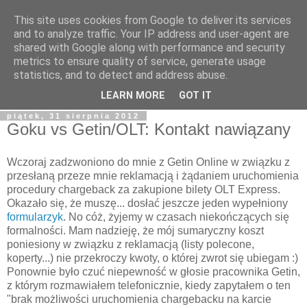
This site uses cookies from Google to deliver its services
Tapioka Pana Goka
and to analyze traffic. Your IP address and user-agent are
shared with Google along with performance and security
metrics to ensure quality of service, generate usage
Blog należący do Goku122 - studenta Informatyki, fascynata
statistics, and to detect and address abuse.
kultury japońskiej, fantastyki i wielu innych rzeczy.
LEARN MORE
GOT IT
piątek, 31 sierpnia 2012
Goku vs Getin/OLT: Kontakt nawiązany
Wczoraj zadzwoniono do mnie z Getin Online w związku z
przesłaną przeze mnie reklamacją i żądaniem uruchomienia
procedury chargeback za zakupione bilety OLT Express.
Okazało się, że muszę... dosłać jeszcze jeden wypełniony
formularzyk
. No cóż, żyjemy w czasach niekończących się
formalności. Mam nadzieję, że mój sumaryczny koszt
poniesiony w związku z reklamacją (listy polecone,
koperty...) nie przekroczy kwoty, o której zwrot się ubiegam :)
Ponownie było czuć niepewność w głosie pracownika Getin,
z którym rozmawiałem telefonicznie, kiedy zapytałem o ten
"brak możliwości uruchomienia chargebacku na karcie