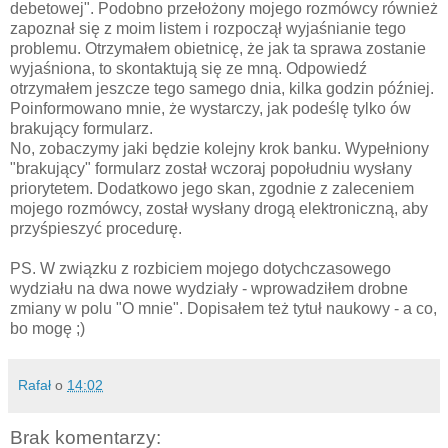
debetowej". Podobno przełożony mojego rozmówcy również
zapoznał się z moim listem i rozpoczął wyjaśnianie tego
problemu. Otrzymałem obietnicę, że jak ta sprawa zostanie
wyjaśniona, to skontaktują się ze mną. Odpowiedź
otrzymałem jeszcze tego samego dnia, kilka godzin później.
Poinformowano mnie, że wystarczy, jak podeślę tylko ów
brakujący formularz.
No, zobaczymy jaki będzie kolejny krok banku. Wypełniony
"brakujący" formularz został wczoraj popołudniu wysłany
priorytetem. Dodatkowo jego skan, zgodnie z zaleceniem
mojego rozmówcy, został wysłany drogą elektroniczną, aby
przyśpieszyć procedurę.
PS. W związku z rozbiciem mojego dotychczasowego
wydziału na dwa nowe wydziały - wprowadziłem drobne
zmiany w polu "O mnie". Dopisałem też tytuł naukowy - a co,
bo mogę ;)
Rafał
o
14:02
Brak komentarzy: