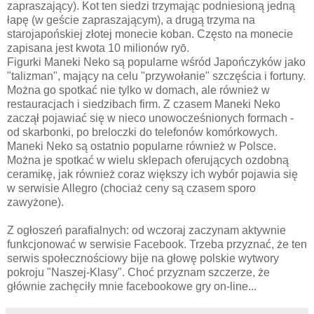
zapraszający). Kot ten siedzi trzymając podniesioną jedną
łapę (w geście zapraszającym), a drugą trzyma na
starojapońskiej złotej monecie koban. Często na monecie
zapisana jest kwota 10 milionów ryō.
Figurki Maneki Neko są popularne wśród Japończyków jako
"talizman", mający na celu "przywołanie" szczęścia i fortuny.
Można go spotkać nie tylko w domach, ale również w
restauracjach i siedzibach firm. Z czasem Maneki Neko
zaczął pojawiać się w nieco unowocześnionych formach -
od skarbonki, po breloczki do telefonów komórkowych.
Maneki Neko są ostatnio popularne również w Polsce.
Można je spotkać w wielu sklepach oferujących ozdobną
ceramikę, jak również coraz większy ich wybór pojawia się
w serwisie Allegro (chociaż ceny są czasem sporo
zawyżone).
Z ogłoszeń parafialnych: od wczoraj zaczynam aktywnie
funkcjonować w serwisie Facebook. Trzeba przyznać, że ten
serwis społecznościowy bije na głowę polskie wytwory
pokroju "Naszej-Klasy". Choć przyznam szczerze, że
głównie zachęciły mnie facebookowe gry on-line...