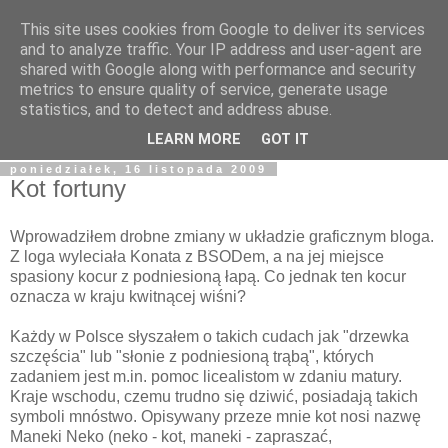
This site uses cookies from Google to deliver its services
Tapioka Pana Goka
and to analyze traffic. Your IP address and user-agent are
shared with Google along with performance and security
metrics to ensure quality of service, generate usage
Blog należący do Goku122 - studenta Informatyki, fascynata
statistics, and to detect and address abuse.
kultury japońskiej, fantastyki i wielu innych rzeczy.
LEARN MORE
GOT IT
poniedziałek, 16 listopada 2009
Kot fortuny
Wprowadziłem drobne zmiany w układzie graficznym bloga.
Z loga wyleciała Konata z BSODem, a na jej miejsce
spasiony kocur z podniesioną łapą. Co jednak ten kocur
oznacza w kraju kwitnącej wiśni?
Każdy w Polsce słyszałem o takich cudach jak "drzewka
szczęścia" lub "słonie z podniesioną trąbą", których
zadaniem jest m.in. pomoc licealistom w zdaniu matury.
Kraje wschodu, czemu trudno się dziwić, posiadają takich
symboli mnóstwo. Opisywany przeze mnie kot nosi nazwę
Maneki Neko (neko - kot, maneki - zapraszać,