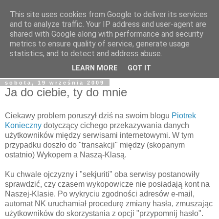
This site uses cookies from Google to deliver its services
Tapioka Pana Goka
and to analyze traffic. Your IP address and user-agent are
shared with Google along with performance and security
metrics to ensure quality of service, generate usage
Blog należący do Goku122 - studenta Informatyki, fascynata
statistics, and to detect and address abuse.
kultury japońskiej, fantastyki i wielu innych rzeczy.
LEARN MORE
GOT IT
sobota, 19 września 2009
Ja do ciebie, ty do mnie
Ciekawy problem poruszył dziś na swoim blogu
Piotrek
Konieczny
dotyczący cichego przekazywania danych
użytkowników między serwisami internetowymi. W tym
przypadku doszło do "transakcji" między (skopanym
ostatnio) Wykopem a Naszą-Klasą.
Ku chwale ojczyzny i "sekjuriti" oba serwisy postanowiły
sprawdzić, czy czasem wykopowicze nie posiadają kont na
Naszej-Klasie. Po wykryciu zgodności adresów e-mail,
automat NK uruchamiał procedurę zmiany hasła, zmuszając
użytkowników do skorzystania z opcji "przypomnij hasło".