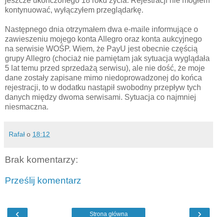
jeszcze ukończonego 18 roku życia. Rejestracji nie mogłem
kontynuować, wyłączyłem przeglądarkę.
Następnego dnia otrzymałem dwa e-maile informujące o
zawieszeniu mojego konta Allegro oraz konta aukcyjnego
na serwisie WOŚP. Wiem, że PayU jest obecnie częścią
grupy Allegro (chociaż nie pamiętam jak sytuacja wyglądała
5 lat temu przed sprzedażą serwisu), ale nie dość, że moje
dane zostały zapisane mimo niedoprowadzonej do końca
rejestracji, to w dodatku nastąpił swobodny przepływ tych
danych między dwoma serwisami. Sytuacja co najmniej
niesmaczna.
Rafał
o
18:12
Brak komentarzy:
Prześlij komentarz
‹
›
Strona główna