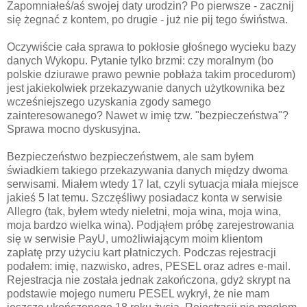
Zapomniałeś/aś swojej daty urodzin? Po pierwsze - zacznij
się żegnać z kontem, po drugie - już nie pij tego świństwa.
Oczywiście cała sprawa to pokłosie głośnego wycieku bazy
danych Wykopu. Pytanie tylko brzmi: czy moralnym (bo
polskie dziurawe prawo pewnie pobłaża takim procedurom)
jest jakiekolwiek przekazywanie danych użytkownika bez
wcześniejszego uzyskania zgody samego
zainteresowanego? Nawet w imię tzw. "bezpieczeństwa"?
Sprawa mocno dyskusyjna.
Bezpieczeństwo bezpieczeństwem, ale sam byłem
świadkiem takiego przekazywania danych między dwoma
serwisami. Miałem wtedy 17 lat, czyli sytuacja miała miejsce
jakieś 5 lat temu. Szczęśliwy posiadacz konta w serwisie
Allegro (tak, byłem wtedy nieletni, moja wina, moja wina,
moja bardzo wielka wina). Podjąłem próbę zarejestrowania
się w serwisie PayU, umożliwiającym moim klientom
zapłatę przy użyciu kart płatniczych. Podczas rejestracji
podałem: imię, nazwisko, adres, PESEL oraz adres e-mail.
Rejestracja nie została jednak zakończona, gdyż skrypt na
podstawie mojego numeru PESEL wykrył, że nie mam