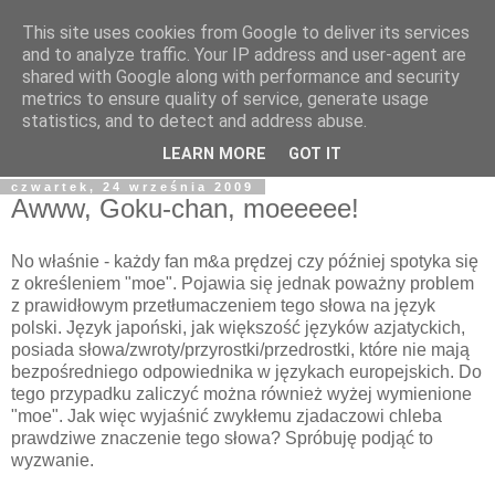
This site uses cookies from Google to deliver its services
Tapioka Pana Goka
and to analyze traffic. Your IP address and user-agent are
shared with Google along with performance and security
metrics to ensure quality of service, generate usage
Blog należący do Goku122 - studenta Informatyki, fascynata
statistics, and to detect and address abuse.
kultury japońskiej, fantastyki i wielu innych rzeczy.
LEARN MORE
GOT IT
czwartek, 24 września 2009
Awww, Goku-chan, moeeeee!
No właśnie - każdy fan m&a prędzej czy później spotyka się
z określeniem "moe". Pojawia się jednak poważny problem
z prawidłowym przetłumaczeniem tego słowa na język
polski. Język japoński, jak większość języków azjatyckich,
posiada słowa/zwroty/przyrostki/przedrostki, które nie mają
bezpośredniego odpowiednika w językach europejskich. Do
tego przypadku zaliczyć można również wyżej wymienione
"moe". Jak więc wyjaśnić zwykłemu zjadaczowi chleba
prawdziwe znaczenie tego słowa? Spróbuję podjąć to
wyzwanie.