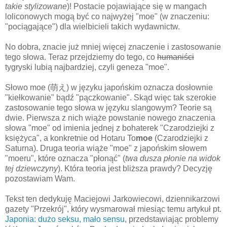
takie stylizowane
)! Postacie pojawiające się w mangach
loliconowych mogą być co najwyżej "moe" (w znaczeniu:
"pociągające") dla wielbicieli takich wydawnictw.
No dobra, znacie już mniej więcej znaczenie i zastosowanie
tego słowa. Teraz przejdziemy do tego, co
humaniści
tygryski lubią najbardziej, czyli geneza "moe".
Słowo moe (萌え) w języku japońskim oznacza dosłownie
"kiełkowanie" bądź "pączkowanie". Skąd więc tak szerokie
zastosowanie tego słowa w języku slangowym? Teorie są
dwie. Pierwsza z nich wiąże powstanie nowego znaczenia
słowa "moe" od imienia jednej z bohaterek "Czarodziejki z
księżyca", a konkretnie od Hotaru To
moe
(Czarodziejki z
Saturna). Druga teoria wiąże "moe" z japońskim słowem
"moeru", które oznacza "płonąć" (
twa dusza płonie na widok
tej dziewczyny
). Która teoria jest bliższa prawdy? Decyzję
pozostawiam Wam.
Tekst ten dedykuję Maciejowi Jarkowiecowi, dziennikarzowi
gazety "Przekrój", który wysmarował miesiąc temu artykuł pt.
Japonia: dużo seksu, mało sensu
, przedstawiając problemy