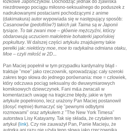
łóżkowe Japończyków. Dochodząc jednak do zjawiska
niezdrowego pociągu miłosno-seksualnego do poduszek z
nadrukowanymi postaciami pochodzącymi z anime
(dakimakura) autor wypowiada się w następujący sposób:
Casanowów (pedofilów?) takich jak Taima są w Japonii
tysiące. To tak zwani moe – głównie mężczyźni, którzy
obdarowują uczuciem małoletnie bohaterki japońskiej
popkultury
. W dalszej części artykułu znajdujemy takie
perełki jak:
niektórzy moe
,
moe to radykalna odmiana otaku
,
Moe – czyli miłość w 2D
...
Pan Maciej popełnił w tym przypadku kardynalny błąd -
traktuje "moe" jako rzeczownik, sprowadzając cały szeroki
zakres tego słowa do jednego porównania: moe = człowiek,
który odczuwa pociąg seksualny do dwuwymiarowych
komiksowych dziewczynek. Fani m&a zwracali w
komentarzach uwagę na tragiczne błędy, jakie w tym
artykule popełniono, lecz urażony Pan Maciej postanowił
(dosyć mętnie) tłumaczyć się "pewnymi odbytymi
rozmowami" oraz artykułem z "The New York Timesa"
autorstwa Lisy Katayamy. Tak się składa, że czytałem ten
artykuł (
link
). Czy nie zauważył Pan, Panie Macieju, że
autorka ani razu nie użyła tego słowa jako rzeczownika