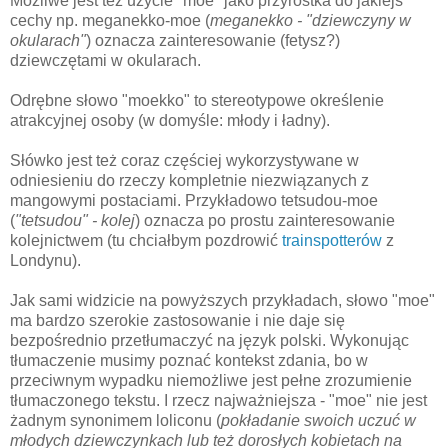
Możliwe jest też użycie "moe" jako przyrostka do jakiejś
cechy np. meganekko-moe (
meganekko - "dziewczyny w
okularach"
) oznacza zainteresowanie (fetysz?)
dziewczętami w okularach.
Odrębne słowo "moekko" to stereotypowe określenie
atrakcyjnej osoby (w domyśle: młody i ładny).
Słówko jest też coraz częściej wykorzystywane w
odniesieniu do rzeczy kompletnie niezwiązanych z
mangowymi postaciami. Przykładowo tetsudou-moe
(
"tetsudou" - kolej
) oznacza po prostu zainteresowanie
kolejnictwem (tu chciałbym pozdrowić
trainspotterów
z
Londynu).
Jak sami widzicie na powyższych przykładach, słowo "moe"
ma bardzo szerokie zastosowanie i nie daje się
bezpośrednio przetłumaczyć na język polski. Wykonując
tłumaczenie musimy poznać kontekst zdania, bo w
przeciwnym wypadku niemożliwe jest pełne zrozumienie
tłumaczonego tekstu. I rzecz najważniejsza - "moe" nie jest
żadnym synonimem loliconu (
pokładanie swoich uczuć w
młodych dziewczynkach lub też dorosłych kobietach na