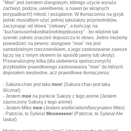
"Moe" jest zwrotem slangowym, którego użycie wyraża
zachwyt, podziw, uwielbienie, a nawet (w skrajnych
przypadkach!) miłość i pożądanie. W tłumaczeniu na język
polski musiałbym użyć pełnej tabulatury przymiotników,
zaczynając od słowa "ciekawy", a kończąc na
"kuchaniusieńskosłitaśnołołojejkusexy" - bo właśnie tak
szeroki zakres znaczeń dopuszcza to słowo. Jedno możemy
powiedzieć na pewno: slangowe "moe" nie jest
samodzielnym rzeczownikiem, a jego zastosowanie zawsze
łączy się z innym słowem (w sposób jawny lub ukryty).
Przeanalizujmy kilka (dla ułatwienia spolszczonych)
przykładów prawidłowego zastosowania "moe" do których
dopisałem swobodne, acz prawidłowe tłumaczenia:
- Sakura-chan jest taka
moe
! (Sakura-chan jest taka
śliczna!)
- Jestem
moe
na punkcie Sakury z tego anime (Jestem
zauroczony Sakurą z tego anime)
- Jestem Miko
moe
(Jestem wielbicielem/fascynatem Miko)
- Patrzcie, to Sylwia!
Mooeeeeee
! (Patrzcie, to Sylwia! Ale
laska!)