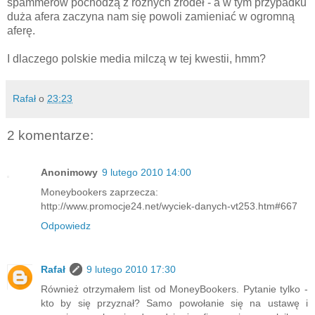
spammerów pochodzą z różnych źródeł - a w tym przypadku
duża afera zaczyna nam się powoli zamieniać w ogromną
aferę.
I dlaczego polskie media milczą w tej kwestii, hmm?
Rafał
o
23:23
2 komentarze:
Anonimowy
9 lutego 2010 14:00
Moneybookers zaprzecza:
http://www.promocje24.net/wyciek-danych-vt253.htm#667
Odpowiedz
Rafał
9 lutego 2010 17:30
Również otrzymałem list od MoneyBookers. Pytanie tylko -
kto by się przyznał? Samo powołanie się na ustawę i