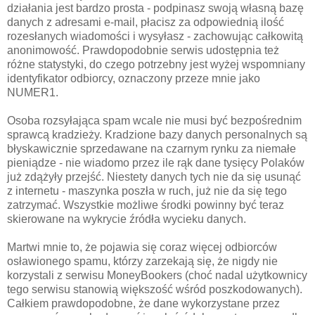
działania jest bardzo prosta - podpinasz swoją własną bazę
danych z adresami e-mail, płacisz za odpowiednią ilość
rozesłanych wiadomości i wysyłasz - zachowując całkowitą
anonimowość. Prawdopodobnie serwis udostępnia też
różne statystyki, do czego potrzebny jest wyżej wspomniany
identyfikator odbiorcy, oznaczony przeze mnie jako
NUMER1.
Osoba rozsyłająca spam wcale nie musi być bezpośrednim
sprawcą kradzieży. Kradzione bazy danych personalnych są
błyskawicznie sprzedawane na czarnym rynku za niemałe
pieniądze - nie wiadomo przez ile rąk dane tysięcy Polaków
już zdążyły przejść. Niestety danych tych nie da się usunąć
z internetu - maszynka poszła w ruch, już nie da się tego
zatrzymać. Wszystkie możliwe środki powinny być teraz
skierowane na wykrycie źródła wycieku danych.
Martwi mnie to, że pojawia się coraz więcej odbiorców
osławionego spamu, którzy zarzekają się, że nigdy nie
korzystali z serwisu MoneyBookers (choć nadal użytkownicy
tego serwisu stanowią większość wśród poszkodowanych).
Całkiem prawdopodobne, że dane wykorzystane przez