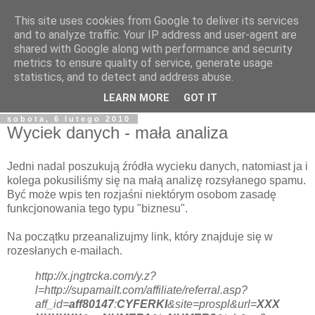
This site uses cookies from Google to deliver its services
Tapioka Pana Goka
and to analyze traffic. Your IP address and user-agent are
shared with Google along with performance and security
metrics to ensure quality of service, generate usage
Blog należący do Goku122 - studenta Informatyki, fascynata
statistics, and to detect and address abuse.
kultury japońskiej, fantastyki i wielu innych rzeczy.
LEARN MORE
GOT IT
sobota, 6 lutego 2010
Wyciek danych - mała analiza
Jedni nadal poszukują źródła wycieku danych, natomiast ja i
kolega pokusiliśmy się na małą analizę rozsyłanego spamu.
Być może wpis ten rozjaśni niektórym osobom zasadę
funkcjonowania tego typu "biznesu".
Na początku przeanalizujmy link, który znajduje się w
rozesłanych e-mailach.
http://x.jngtrcka.com/y.z?
l=http://supamailt.com/affiliate/referral.asp?
aff_id=
aff80147
:
CYFERKI
&site=prospl&url=
XXX