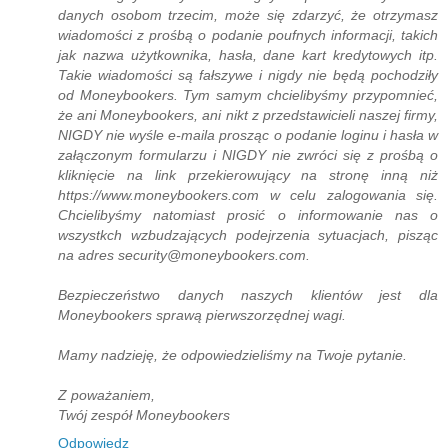
danych osobom trzecim, może się zdarzyć, że otrzymasz
wiadomości z prośbą o podanie poufnych informacji, takich
jak nazwa użytkownika, hasła, dane kart kredytowych itp.
Takie wiadomości są fałszywe i nigdy nie będą pochodziły
od Moneybookers. Tym samym chcielibyśmy przypomnieć,
że ani Moneybookers, ani nikt z przedstawicieli naszej firmy,
NIGDY nie wyśle e-maila prosząc o podanie loginu i hasła w
załączonym formularzu i NIGDY nie zwróci się z prośbą o
kliknięcie na link przekierowujący na stronę inną niż
https://www.moneybookers.com w celu zalogowania się.
Chcielibyśmy natomiast prosić o informowanie nas o
wszystkch wzbudzających podejrzenia sytuacjach, pisząc
na adres security@moneybookers.com.
Bezpieczeństwo danych naszych klientów jest dla
Moneybookers sprawą pierwszorzędnej wagi.
Mamy nadzieję, że odpowiedzieliśmy na Twoje pytanie.
Z poważaniem,
Twój zespół Moneybookers
Odpowiedz