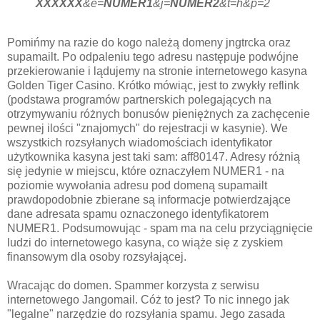
XXXXXX
&e=
NUMER1
&j=
NUMER2
&t=h&p=2
Pomińmy na razie do kogo należą domeny jngtrcka oraz
supamailt. Po odpaleniu tego adresu następuje podwójne
przekierowanie i lądujemy na stronie internetowego kasyna
Golden Tiger Casino. Krótko mówiąc, jest to zwykły reflink
(podstawa programów partnerskich polegających na
otrzymywaniu różnych bonusów pieniężnych za zachęcenie
pewnej ilości "znajomych" do rejestracji w kasynie). We
wszystkich rozsyłanych wiadomościach identyfikator
użytkownika kasyna jest taki sam: aff80147. Adresy różnią
się jedynie w miejscu, które oznaczyłem NUMER1 - na
poziomie wywołania adresu pod domeną supamailt
prawdopodobnie zbierane są informacje potwierdzające
dane adresata spamu oznaczonego identyfikatorem
NUMER1. Podsumowując - spam ma na celu przyciągnięcie
ludzi do internetowego kasyna, co wiąże się z zyskiem
finansowym dla osoby rozsyłającej.
Wracając do domen. Spammer korzysta z serwisu
internetowego Jangomail. Cóż to jest? To nic innego jak
"legalne" narzędzie do rozsyłania spamu. Jego zasada