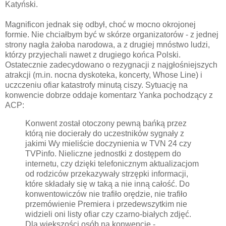
Katyński.
Magnificon jednak się odbył, choć w mocno okrojonej
formie. Nie chciałbym być w skórze organizatorów - z jednej
strony nagła żałoba narodowa, a z drugiej mnóstwo ludzi,
którzy przyjechali nawet z drugiego końca Polski.
Ostatecznie zadecydowano o rezygnacji z najgłośniejszych
atrakcji (m.in. nocna dyskoteka, koncerty, Whose Line) i
uczczeniu ofiar katastrofy minutą ciszy. Sytuację na
konwencie dobrze oddaje komentarz Yanka pochodzący z
ACP:
Konwent został otoczony pewną bańką przez
którą nie docierały do uczestników sygnały z
jakimi Wy mieliście doczynienia w TVN 24 czy
TVPinfo. Nieliczne jednostki z dostępem do
internetu, czy dzięki telefonicznym aktualizacjom
od rodziców przekazywały strzępki informacji,
które składały się w taką a nie inną całość. Do
konwentowiczów nie trafiło orędzie, nie trafiło
przemówienie Premiera i przedewszytkim nie
widzieli oni listy ofiar czy czarno-białych zdjęć.
Dla większości osób na konwencie -