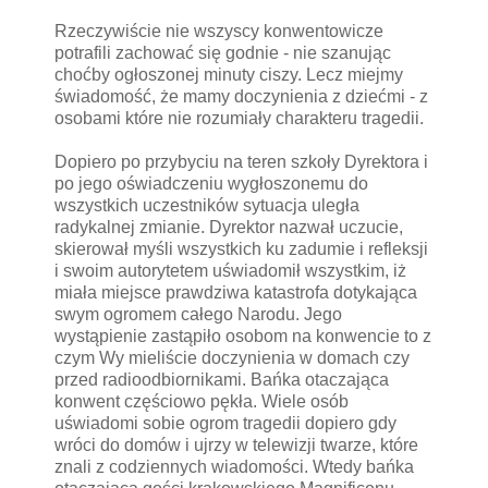
Rzeczywiście nie wszyscy konwentowicze
potrafili zachować się godnie - nie szanując
choćby ogłoszonej minuty ciszy. Lecz miejmy
świadomość, że mamy doczynienia z dziećmi - z
osobami które nie rozumiały charakteru tragedii.
Dopiero po przybyciu na teren szkoły Dyrektora i
po jego oświadczeniu wygłoszonemu do
wszystkich uczestników sytuacja uległa
radykalnej zmianie. Dyrektor nazwał uczucie,
skierował myśli wszystkich ku zadumie i refleksji
i swoim autorytetem uświadomił wszystkim, iż
miała miejsce prawdziwa katastrofa dotykająca
swym ogromem całego Narodu. Jego
wystąpienie zastąpiło osobom na konwencie to z
czym Wy mieliście doczynienia w domach czy
przed radioodbiornikami. Bańka otaczająca
konwent częściowo pękła. Wiele osób
uświadomi sobie ogrom tragedii dopiero gdy
wróci do domów i ujrzy w telewizji twarze, które
znali z codziennych wiadomości. Wtedy bańka