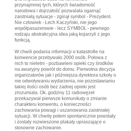
przynajmniej tych, których świadomość
narodowa i dojrzałość pozwalała ogarnąć
zaistniałą sytuacje - zginął symbol - Prezydent.
Nie człowiek - Lech Kaczyński, nie jego
współpasażerowie - lecz SYMBOL - pewnego
rodzaju abstrakcyjna idea jaką kojarzyli z jego
funkcją.
W chwili podania informacji o katastrofie na
konwencie przebywało 2000 osób. Połowa z
nich to nieletni - pozbawieni opieki czy środków
na awaryjny powrót do domu. Pierwotna decyzja
organizatorów jak i późniejsza dyrektora szkoły o
nie odwoływaniu wydarzenia, nie pozostawianiu
takiej ilości osób bez żadnej opieki jest
zrozumiała. Ok. godziny 11 radiowęzeł
przekazywał pierwsze komunikaty o zmianie
charakteru konwentu, o konieczności
zachowania powagi i uszanowania zaistniałej
sytuacji. W chwilę potem spontanicznie powstały
i zostały rozwieszone plakaty upraszające o
stosowne zachowanie.