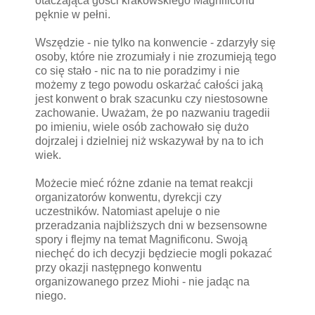
otaczająca gości krakowskiego Magnificonu
pęknie w pełni.
Wszędzie - nie tylko na konwencie - zdarzyły się
osoby, które nie zrozumiały i nie zrozumieją tego
co się stało - nic na to nie poradzimy i nie
możemy z tego powodu oskarżać całości jaką
jest konwent o brak szacunku czy niestosowne
zachowanie. Uważam, że po nazwaniu tragedii
po imieniu, wiele osób zachowało się dużo
dojrzalej i dzielniej niż wskazywał by na to ich
wiek.
Możecie mieć różne zdanie na temat reakcji
organizatorów konwentu, dyrekcji czy
uczestników. Natomiast apeluje o nie
przeradzania najbliższych dni w bezsensowne
spory i flejmy na temat Magnificonu. Swoją
niechęć do ich decyzji będziecie mogli pokazać
przy okazji następnego konwentu
organizowanego przez Miohi - nie jadąc na
niego.