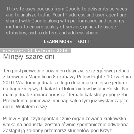
This site uses cookies from Google to deliver its services
Tapioka Pana Goka
and to analyze traffic. Your IP address and user-agent are
shared with Google along with performance and security
metrics to ensure quality of service, generate usage
Blog należący do Goku122 - studenta Informatyki, fascynata
statistics, and to detect and address abuse.
kultury japońskiej, fantastyki i wielu innych rzeczy.
LEARN MORE
GOT IT
czwartek, 22 kwietnia 2010
Minęły szare dni
Ten post pierwotnie powinien dotyczyć szczegółowej relacji
z konwentu Magnificon 8 i zabawy Pillow Fight z 10 kwietnia
2010. Wiadomo jednak, że tego dnia miała miejsce jedna z
najtragiczniejszych katastrof lotniczych w historii Polski. Nie
mam jednak zamiaru poruszać tematu katastrofy i pogrzebu
Prezydenta, ponieważ inni napisali o tym już wystarczająco
dużo. Wolałem ciszę.
Pillow Fight, czyli spontanicznie organizowana krakowska
walka na poduszki, została równie spontanicznie odwołana.
Zastąpił ją żałobny przemarsz studentów pod Krzyż